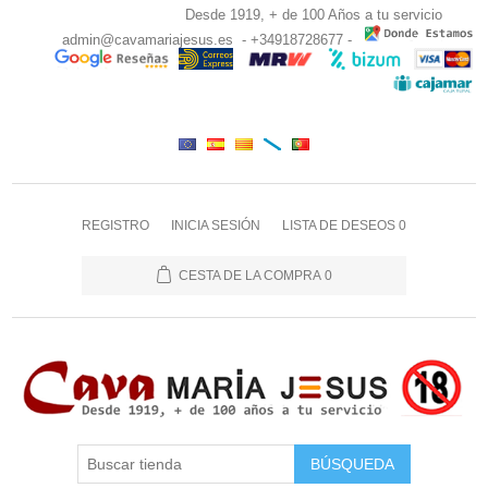
Desde 1919, + de 100 Años a tu servicio
admin@cavamariajesus.es
- +34918728677 -
REGISTRO
INICIA SESIÓN
LISTA DE DESEOS
0
CESTA DE LA COMPRA
0