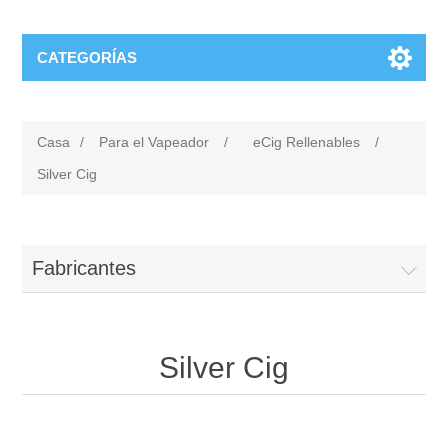
CATEGORÍAS
Casa
/
Para el Vapeador
/
eCig Rellenables
/
Silver Cig
Fabricantes
Silver Cig