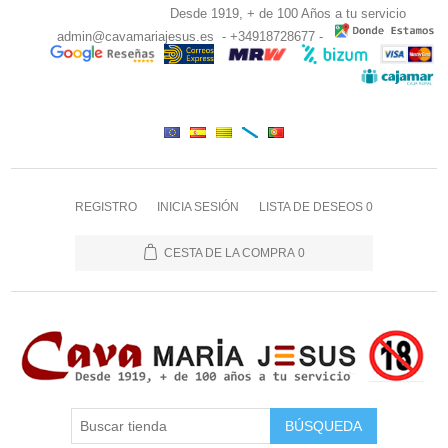
Desde 1919, + de 100 Años a tu servicio
admin@cavamariajesus.es
- +34918728677 -
REGISTRO
INICIA SESIÓN
LISTA DE DESEOS
0
CESTA DE LA COMPRA
0