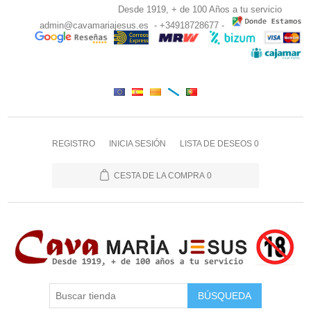
Desde 1919, + de 100 Años a tu servicio
admin@cavamariajesus.es
- +34918728677 -
REGISTRO
INICIA SESIÓN
LISTA DE DESEOS
0
CESTA DE LA COMPRA
0