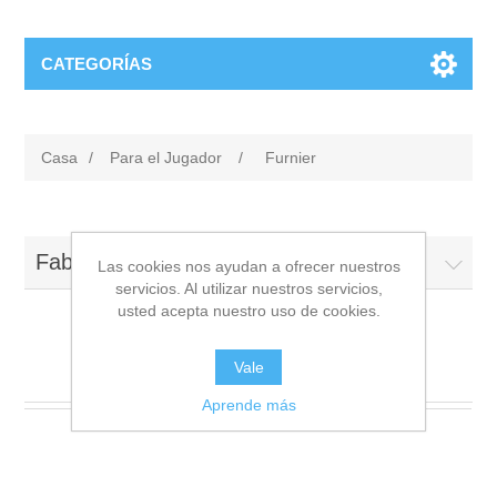
CATEGORÍAS
Casa
/
Para el Jugador
/
Furnier
Fabricantes
Las cookies nos ayudan a ofrecer nuestros
servicios. Al utilizar nuestros servicios,
usted acepta nuestro uso de cookies.
Furnier
Vale
Aprende más