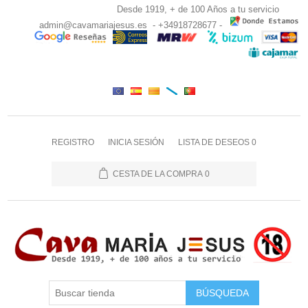
Desde 1919, + de 100 Años a tu servicio
admin@cavamariajesus.es
- +34918728677 -
REGISTRO
INICIA SESIÓN
LISTA DE DESEOS
0
CESTA DE LA COMPRA
0